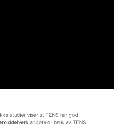
ekke studier viser at TENS har god
gemiddelverk
anbefaler bruk av TENS