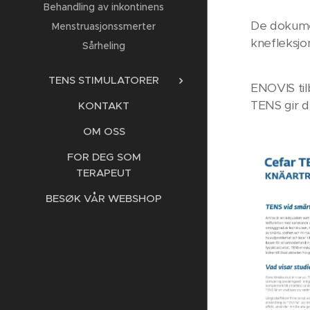
Behandling av inkontinens
De dokumen
Menstruasjonssmerter
knefleksjo
Sårheling
TENS STIMULATORER
ENOVIS til
TENS gir de
KONTAKT
OM OSS
FOR DEG SOM
TERAPEUT
BESØK VÅR WEBSHOP