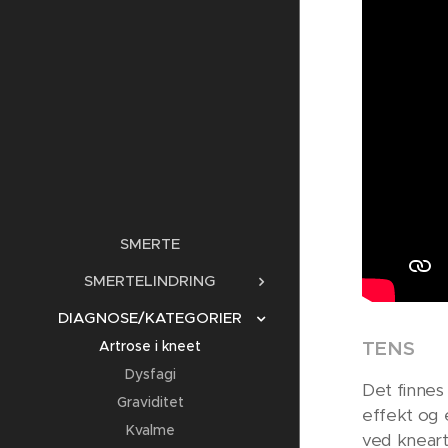
SMERTE
SMERTELINDRING
DIAGNOSE/KATEGORIER
TENS
Artrose i kneet
Dysfagi
Det finnes
Graviditet
effekt og e
Kvalme
ved kneart