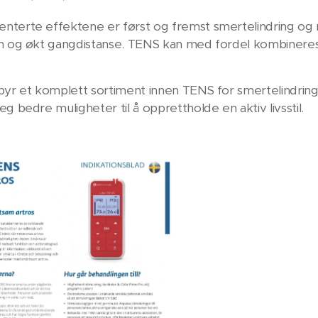
terte effektene er først og fremst smertelindring og 
n og økt gangdistanse. TENS kan med fordel kombineres 
byr et komplett sortiment innen TENS for smertelindring.
g bedre muligheter til å opprettholde en aktiv livsstil.