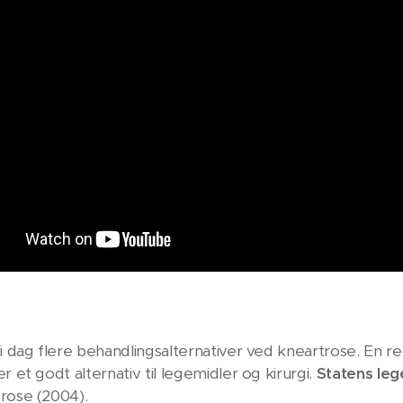
 i dag flere behandlingsalternativer ved kneartrose. En r
r et godt alternativ til legemidler og kirurgi.
Statens le
rose (2004).