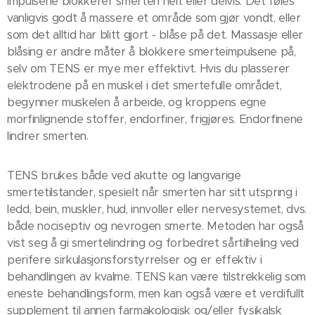
impulsene blokkerer smerten helt eller delvis. Det føles
vanligvis godt å massere et område som gjør vondt, eller
som det alltid har blitt gjort - blåse på det. Massasje eller
blåsing er andre måter å blokkere smerteimpulsene på,
selv om TENS er mye mer effektivt. Hvis du plasserer
elektrodene på en muskel i det smertefulle området,
begynner muskelen å arbeide, og kroppens egne
morfinlignende stoffer, endorfiner, frigjøres. Endorfinene
lindrer smerten.
TENS brukes både ved akutte og langvarige
smertetilstander, spesielt når smerten har sitt utspring i
ledd, bein, muskler, hud, innvoller eller nervesystemet, dvs.
både nociseptiv og nevrogen smerte. Metoden har også
vist seg å gi smertelindring og forbedret sårtilheling ved
perifere sirkulasjonsforstyrrelser og er effektiv i
behandlingen av kvalme. TENS kan være tilstrekkelig som
eneste behandlingsform, men kan også være et verdifullt
supplement til annen farmakologisk og/eller fysikalsk