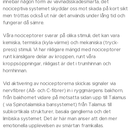
innebär någon form av vävnadsskadesmärta, det
nociceptiva systemet skyddar oss mot skada på kort sikt
men tröttas också ut när det används under lång tid och
fungerar då sämre.
Våra nociceptorer svarar på olika stimuli, det kan vara
kemiska, termiska (kyla-värme) och mekaniska (tryck-
press) stimuli. Vi har rikligare mängd med nociceptorer
runt känsligare delar av kroppen, runt våra
kroppsöppningar, rikligast är det i trumhinnan och
hornhinnan.
Vid aktivering av nociceptorerna skickas signaler via
nervfibrer (Aδ- och C-fibrer) in i ryggmärgens bakhorn,
från bakhornet vidare på motsatta sidan upp till Talamus
( via Spinotalamiska bansystemet) från Talamus till
subkortikala strukturer, basala ganglierna och det
limbiska systemet. Det är här man anser att den mer
emotionella upplevelsen av smärtan framkallas.