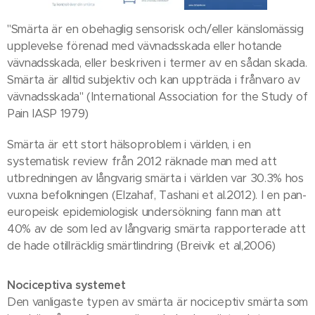
"Smärta är en obehaglig sensorisk och/eller känslomässig
upplevelse förenad med vävnadsskada eller hotande
vävnadsskada, eller beskriven i termer av en sådan skada.
Smärta är alltid subjektiv och kan uppträda i frånvaro av
vävnadsskada" (International Association for the Study of
Pain IASP 1979)
Smärta är ett stort hälsoproblem i världen, i en
systematisk review från 2012 räknade man med att
utbredningen av långvarig smärta i världen var 30.3% hos
vuxna befolkningen (Elzahaf, Tashani et al.2012). I en pan-
europeisk epidemiologisk undersökning fann man att
40% av de som led av långvarig smärta rapporterade att
de hade otillräcklig smärtlindring (Breivik et al,2006)
Nociceptiva systemet
Den vanligaste typen av smärta är nociceptiv smärta som