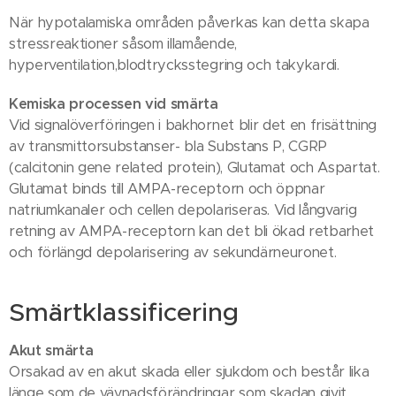
När hypotalamiska områden påverkas kan detta skapa
stressreaktioner såsom illamående,
hyperventilation,blodtrycksstegring och takykardi.
Kemiska processen vid smärta
Vid signalöverföringen i bakhornet blir det en frisättning
av transmittorsubstanser- bla Substans P, CGRP
(calcitonin gene related protein), Glutamat och Aspartat.
Glutamat binds till AMPA-receptorn och öppnar
natriumkanaler och cellen depolariseras. Vid långvarig
retning av AMPA-receptorn kan det bli ökad retbarhet
och förlängd depolarisering av sekundärneuronet.
Smärtklassificering
Akut smärta
Orsakad av en akut skada eller sjukdom och består lika
länge som de vävnadsförändringar som skadan givit.