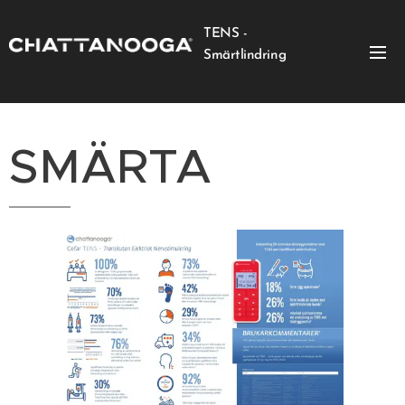
TENS -
Smärtlindring
SMÄRTA