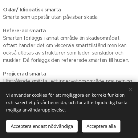
Oklar/ Idiopatisk smärta
Smärta som uppstår utan påvisbar skada.
Refererad smärta
Smärtan förläggs i annat område än skadeområdet,
oftast handlar det om viscerala smärttillstånd men kan
också utlösas av strukturer som leder, senskidor och
muskler. Då förläggs den refererade smärtan till huden.
Projicerad smärta
Utstrålande smärta i ett innervationsområde pga retning
av nervstruktur ex Diskbråckssmärta som orsakas av en
Vi använder cookies för att möjliggöra en korrekt funktion
nervrotspåverkan projiseras till motsvarande dermatom.
och säkerhet på vår hemsida, och för att erbjuda dig bästa
möjliga användarupplevelse.
Cookies
Acceptera endast nödvändiga
Acceptera alla