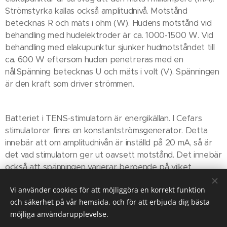
Strömstyrka kallas också amplitudnivå. Motstånd
betecknas R och mäts i ohm (W). Hudens motstånd vid
behandling med hudelektroder är ca. 1000-1500 W. Vid
behandling med elakupunktur sjunker hudmotståndet till
ca. 600 W eftersom huden penetreras med en
nål.Spänning betecknas U och mäts i volt (V). Spänningen
är den kraft som driver strömmen.
Batteriet i TENS-stimulatorn är energikällan. I Cefars
stimulatorer finns en konstantströmsgenerator. Detta
innebär att om amplitudnivån är inställd på 20 mA, så är
det vad stimulatorn ger ut oavsett motstånd. Det innebär
också att spänningen varierar beroende på vilket
motstånd som finns.Dessa tre parametrar: Ström,
Vi använder cookies för att möjliggöra en korrekt funktion
spänning och motstånd bildar Ohms lag: U = R x I
och säkerhet på vår hemsida, och för att erbjuda dig bästa
möjliga användarupplevelse.