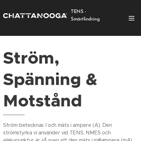
TENS -
Smärtlindring
Ström,
Spänning &
Motstånd
Ström betecknas I och mäts i ampere (A). Den
strömstyrka vi använder vid TENS, NMES och
elakupunktur är så svag att den mäts i milliampere (mA).