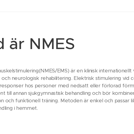
d är NMES
muskelstimulering(NMES/EMS) är en klinisk internationell
och neurologisk rehabilitering. Elektrisk stimulering vid c
responser hos personer med nedsatt eller förlorad förmåg
 till annan sjukgymnastisk behandling och bör kombineras
n och funktionell träning. Metoden är enkel och passar li
dling i hemmet.