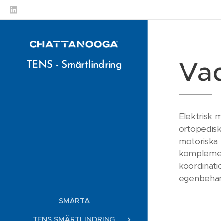
Va
TENS - Smärtlindring
Elektrisk 
ortopedisk 
motoriska 
komplement
koordinatio
egenbehan
SMÄRTA
TENS SMÄRTLINDRING